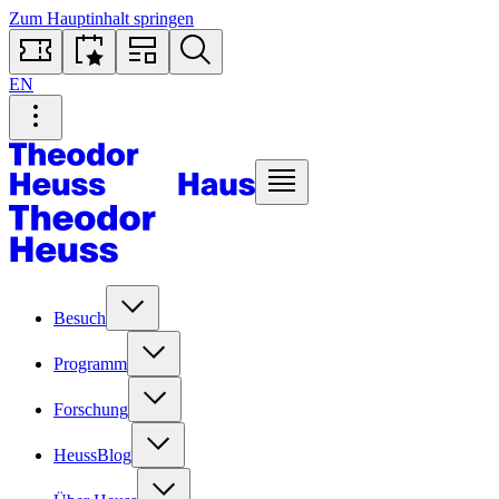
Zum Hauptinhalt springen
EN
Besuch
Programm
Forschung
HeussBlog