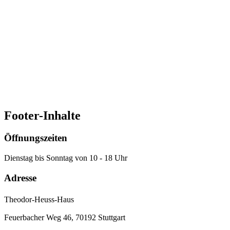
Download Pressefoto Dr. Thorsten Holzhauser
(öffnet in
neuem Tab)
PNG · 838 KB
Download Pressefoto Dr. Ernst Wolfgang Becker
(öffnet in
neuem Tab)
JPG · 3.4 MB
Download Pressefoto Dr. Gudrun Kruip
(öffnet in neuem
Tab)
JPG · 4.8 MB
Download Pressefoto Dr. Jan Ruhkopf
(öffnet in neuem
Tab)
JPG · 2.7 MB
Footer-Inhalte
Öffnungszeiten
Dienstag bis Sonntag von 10 - 18 Uhr
Adresse
Theodor-Heuss-Haus
Feuerbacher Weg 46, 70192 Stuttgart