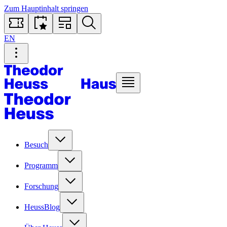
Zum Hauptinhalt springen
EN
Besuch
Programm
Forschung
HeussBlog