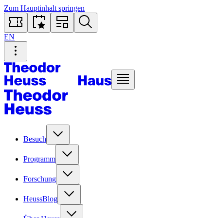
Zum Hauptinhalt springen
EN
Besuch
Programm
Forschung
HeussBlog