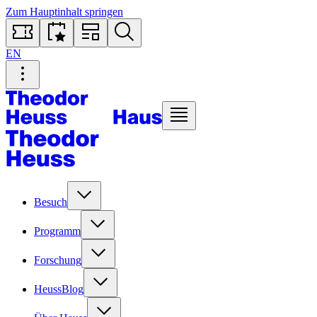
Zum Hauptinhalt springen
EN
Besuch
Programm
Forschung
HeussBlog