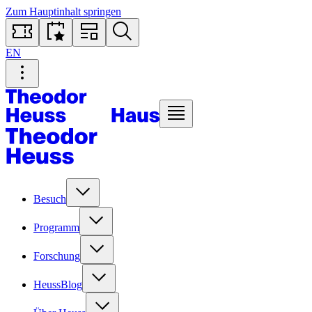
Zum Hauptinhalt springen
EN
Besuch
Programm
Forschung
HeussBlog