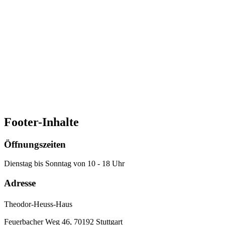
E-Mail:
froehlich-wellmann@theodor-heuss-haus.de
Telefon:
0711 / 955 985 32
Sebastian Schattmaier
Hausmeister
E-Mail:
schattmaier@theodor-heuss-haus.de
Telefon:
0711 / 955 985 50
Footer-Inhalte
Öffnungszeiten
Dienstag bis Sonntag von 10 - 18 Uhr
Adresse
Theodor-Heuss-Haus
Feuerbacher Weg 46, 70192 Stuttgart