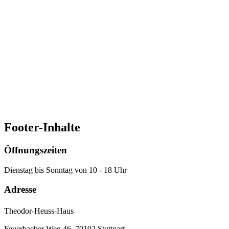
Nachname
E-Mail-Adresse
Welche Themen interessieren Sie?
Allgemeine Themen rund um die Stiftung
Bildung und Vermittlung
Datenschutzbestätigung
Ich habe die Datenschutzerklärung zur Kenntnis
genommen.
Zur Datenschutzerklärung
Zum Newsletter anmelden
Footer-Inhalte
Öffnungszeiten
Dienstag bis Sonntag von 10 - 18 Uhr
Adresse
Theodor-Heuss-Haus
Feuerbacher Weg 46, 70192 Stuttgart