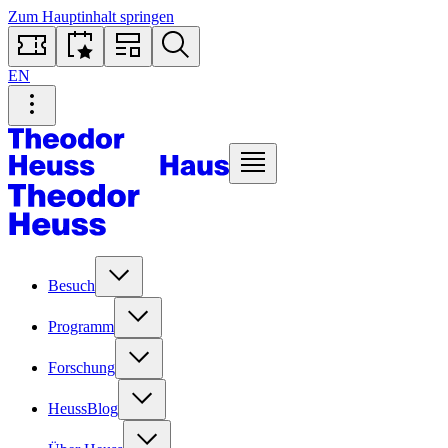
Zum Hauptinhalt springen
EN
Besuch
Programm
Forschung
HeussBlog