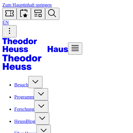
Zum Hauptinhalt springen
EN
Besuch
Programm
Forschung
HeussBlog