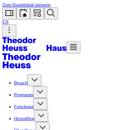
Zum Hauptinhalt springen
EN
Besuch
Programm
Forschung
HeussBlog