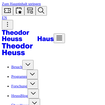
Zum Hauptinhalt springen
EN
Besuch
Programm
Forschung
HeussBlog