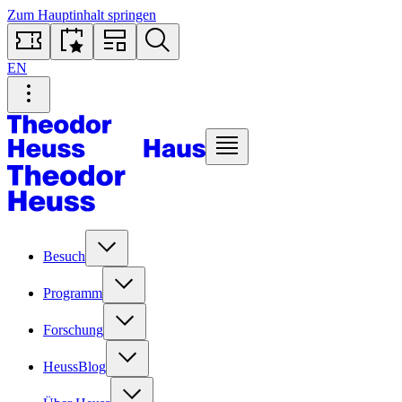
Zum Hauptinhalt springen
EN
Besuch
Programm
Forschung
HeussBlog