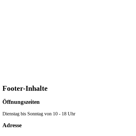
Offene Themenführung
Theodor Heuss trat für seine jüdischen Freunde und gegen Hass ein.
Und er erinnerte die Deutschen an ihre Verbrechen. Doch auch
seine Haltung blieb nicht ohne Widersprüche. Wie ging Theodor
Heuss mit Antisemitismus um – und wie verhalten wir uns heute?
Ansprechpartner:in
Stiftung Bundespräsident-Theodor-Heuss-Haus
(0711) 95 59 85-0
info@theodor-heuss-haus.de
Footer-Inhalte
Öffnungszeiten
Dienstag bis Sonntag von 10 - 18 Uhr
Adresse