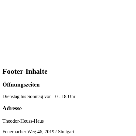
Jetzt anmelden
(öffnet in neuem Tab)
Ansprechpartner:in
Stiftung Bundespräsident-Theodor-Heuss-Haus
(0711) 95 59 85-0
info@theodor-heuss-haus.de
Footer-Inhalte
Öffnungszeiten
Dienstag bis Sonntag von 10 - 18 Uhr
Adresse
Theodor-Heuss-Haus
Feuerbacher Weg 46, 70192 Stuttgart