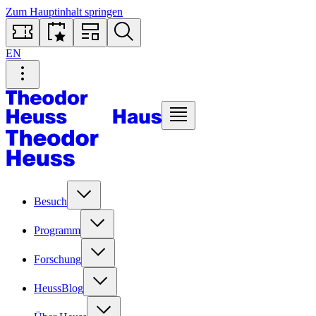
Zum Hauptinhalt springen
EN
Besuch
Programm
Forschung
HeussBlog