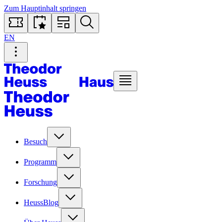
Zum Hauptinhalt springen
EN
Besuch
Programm
Forschung
HeussBlog