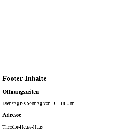
E-Mail:
leinich@theodor-heuss-haus.de
E-Mail schreiben
Kontakt
Telefon: 0711 / 955 985 42
E-Mail:
leinich@theodor-heuss-haus.de
E-Mail schreiben
Footer-Inhalte
Öffnungszeiten
Dienstag bis Sonntag von 10 - 18 Uhr
Adresse
Theodor-Heuss-Haus