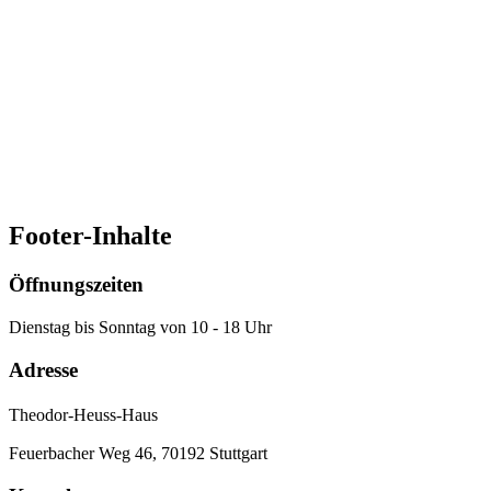
Jan Ruhkopf
Programmleiter Demokratie & Gesellschaft
Telefon: 0711 / 955 985 18
E-Mail:
ruhkopf@theodor-heuss-haus.de
Zum Profil
Footer-Inhalte
Öffnungszeiten
Dienstag bis Sonntag von 10 - 18 Uhr
Adresse
Theodor-Heuss-Haus
Feuerbacher Weg 46, 70192 Stuttgart