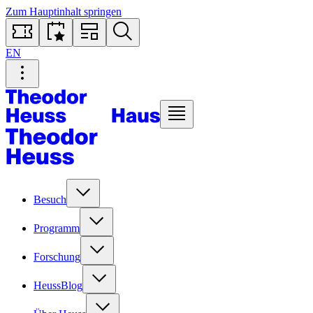
Zum Hauptinhalt springen
EN
Besuch
Programm
Forschung
HeussBlog