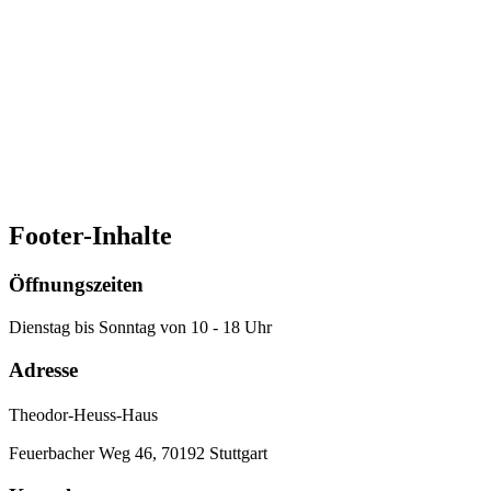
Jan Ruhkopf
Programmleiter Demokratie & Gesellschaft
Telefon: 0711 / 955 985 18
E-Mail:
ruhkopf@theodor-heuss-haus.de
Zum Profil
Footer-Inhalte
Öffnungszeiten
Dienstag bis Sonntag von 10 - 18 Uhr
Adresse
Theodor-Heuss-Haus
Feuerbacher Weg 46, 70192 Stuttgart