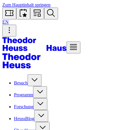
Zum Hauptinhalt springen
EN
Besuch
Programm
Forschung
HeussBlog