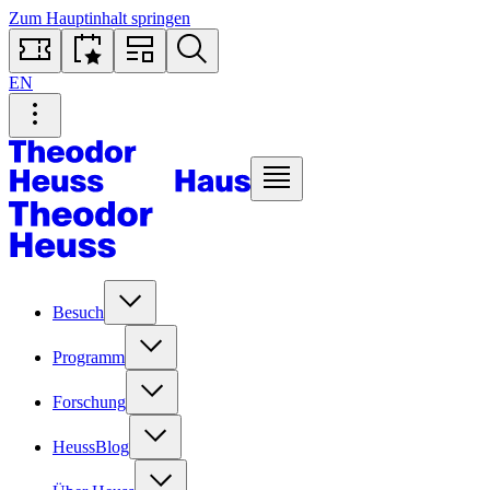
Zum Hauptinhalt springen
EN
Besuch
Programm
Forschung
HeussBlog