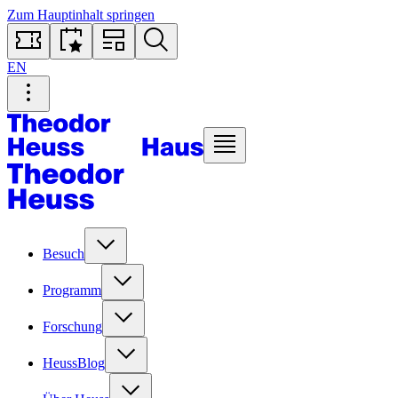
Zum Hauptinhalt springen
EN
Besuch
Programm
Forschung
HeussBlog